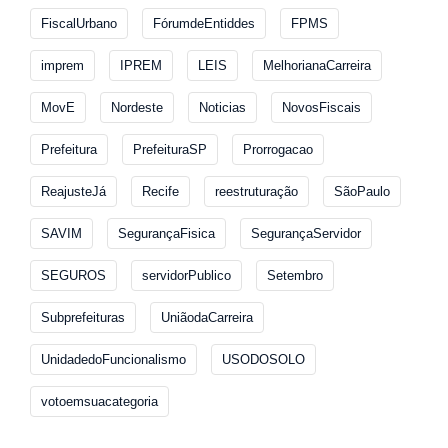
FiscalUrbano
FórumdeEntiddes
FPMS
imprem
IPREM
LEIS
MelhorianaCarreira
MovE
Nordeste
Noticias
NovosFiscais
Prefeitura
PrefeituraSP
Prorrogacao
ReajusteJá
Recife
reestruturação
SãoPaulo
SAVIM
SegurançaFisica
SegurançaServidor
SEGUROS
servidorPublico
Setembro
Subprefeituras
UniãodaCarreira
UnidadedoFuncionalismo
USODOSOLO
votoemsuacategoria