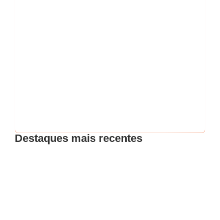
Senha
*
Me mantenha conectado
Esqueci minha senha
Destaques mais recentes
Intensificação nas ações de fiscalização
FISCAL DE POSTURAS NA POLÍTICA:
DESAFIOS, FISCALIZAÇÃO E ELEIÇÕES 2026!