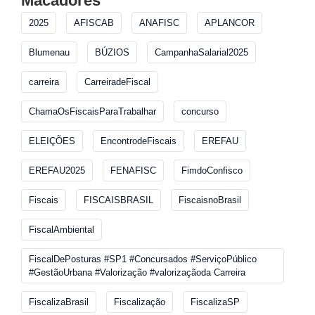
Macadores
2025
AFISCAB
ANAFISC
APLANCOR
Blumenau
BÚZIOS
CampanhaSalarial2025
carreira
CarreiradeFiscal
ChamaOsFiscaisParaTrabalhar
concurso
ELEIÇÕES
EncontrodeFiscais
EREFAU
EREFAU2025
FENAFISC
FimdoConfisco
Fiscais
FISCAISBRASIL
FiscaisnoBrasil
FiscalAmbiental
FiscalDePosturas #SP1 #Concursados #ServiçoPúblico
#GestãoUrbana #Valorização #valorizaçãoda Carreira
FiscalizaBrasil
Fiscalização
FiscalizaSP