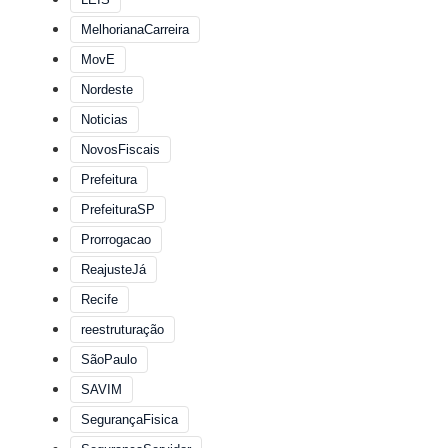
MelhorianaCarreira
MovE
Nordeste
Noticias
NovosFiscais
Prefeitura
PrefeituraSP
Prorrogacao
ReajusteJá
Recife
reestruturação
SãoPaulo
SAVIM
SegurançaFisica