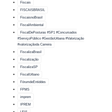
Fiscais
FISCAISBRASIL
FiscaisnoBrasil
FiscalAmbiental
FiscalDePosturas #SP1 #Concursados
#ServiçoPúblico #GestãoUrbana #Valorização
#valorizaçãoda Carreira
FiscalizaBrasil
Fiscalização
FiscalizaSP
FiscalUrbano
FórumdeEntiddes
FPMS
imprem
IPREM
LEIS