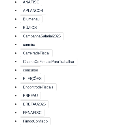
ANAFISC
APLANCOR
Blumenau
BÚZIOS
CampanhaSalarial2025
carreira
CarreiradeFiscal
ChamaOsFiscaisParaTrabalhar
concurso
ELEIÇÕES
EncontrodeFiscais
EREFAU
EREFAU2025
FENAFISC
FimdoConfisco