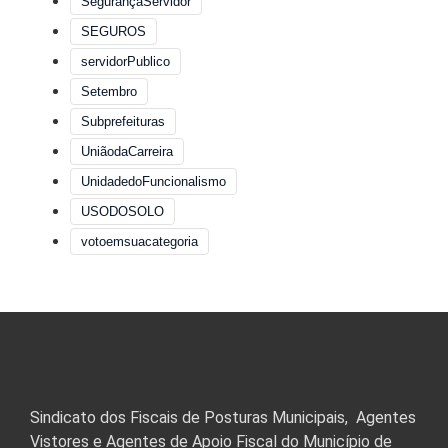
SegurançaServidor
SEGUROS
servidorPublico
Setembro
Subprefeituras
UniãodaCarreira
UnidadedoFuncionalismo
USODOSOLO
votoemsuacategoria
Sindicato dos Fiscais de Posturas Municipais, Agentes
Vistores e Agentes de Apoio Fiscal do Município de