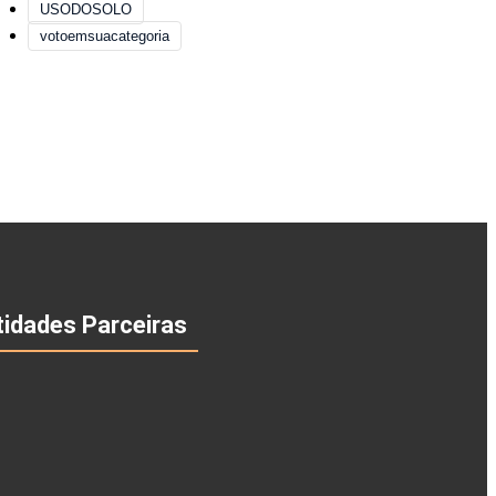
USODOSOLO
votoemsuacategoria
tidades Parceiras