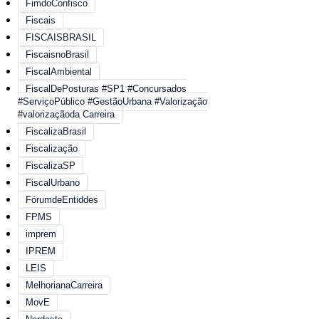
FimdoConfisco
Fiscais
FISCAISBRASIL
FiscaisnoBrasil
FiscalAmbiental
FiscalDePosturas #SP1 #Concursados
#ServiçoPúblico #GestãoUrbana #Valorização
#valorizaçãoda Carreira
FiscalizaBrasil
Fiscalização
FiscalizaSP
FiscalUrbano
FórumdeEntiddes
FPMS
imprem
IPREM
LEIS
MelhorianaCarreira
MovE