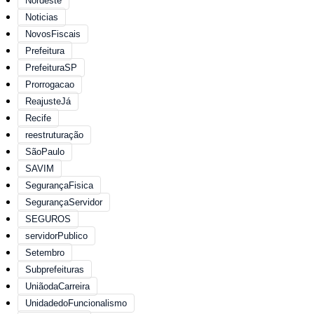
Nordeste
Noticias
NovosFiscais
Prefeitura
PrefeituraSP
Prorrogacao
ReajusteJá
Recife
reestruturação
SãoPaulo
SAVIM
SegurançaFisica
SegurançaServidor
SEGUROS
servidorPublico
Setembro
Subprefeituras
UniãodaCarreira
UnidadedoFuncionalismo