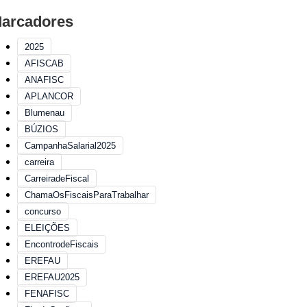
arcadores
2025
AFISCAB
ANAFISC
APLANCOR
Blumenau
BÚZIOS
CampanhaSalarial2025
carreira
CarreiradeFiscal
ChamaOsFiscaisParaTrabalhar
concurso
ELEIÇÕES
EncontrodeFiscais
EREFAU
EREFAU2025
FENAFISC