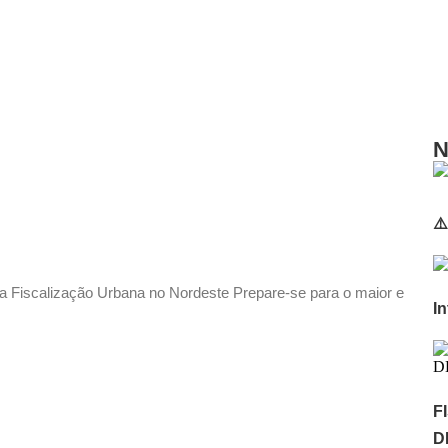
N
⚠
Fiscalização Urbana no Nordeste Prepare-se para o maior e
I
F
D