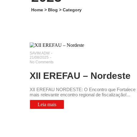
Home > Blog > Category
SAVIM ADM
-
21/08/2025
-
No Comments
XII EREFAU – Nordeste
XII EREFAU NORDESTE: O Encontro que Fortalece a 
mais relevante encontro regional de fiscalização!...
Leia mais