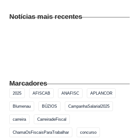
Leia mais
Notícias mais recentes
Intensificação nas ações de fiscalização
FISCAL DE POSTURAS NA POLÍTICA:
DESAFIOS, FISCALIZAÇÃO E ELEIÇÕES 2026!
Fiscalização de mesas e cadeiras
Marcadores
2025
AFISCAB
ANAFISC
APLANCOR
Blumenau
BÚZIOS
CampanhaSalarial2025
carreira
CarreiradeFiscal
ChamaOsFiscaisParaTrabalhar
concurso