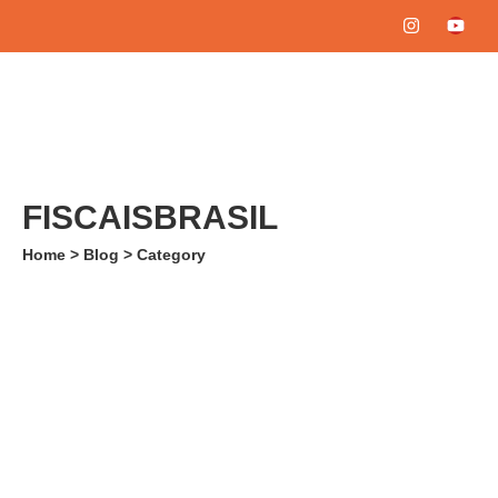
FISCAISBRASIL
Home > Blog > Category
04/02/2026
-
No Comments
SAVIM ADM
-
APLANCOR SEGUROS
Olá, Fiscais! 👋 O SAVIM reafirma seu compromisso com o
bem-estar da nossa categoria. Em parceria com a Aplancor
Seguros, oferecemos condições exclusivas...