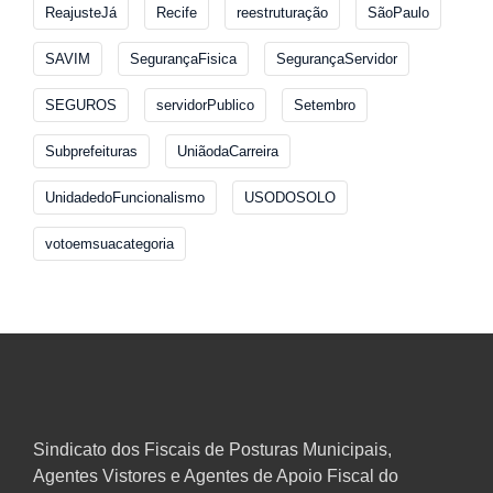
ReajusteJá
Recife
reestruturação
SãoPaulo
SAVIM
SegurançaFisica
SegurançaServidor
SEGUROS
servidorPublico
Setembro
Subprefeituras
UniãodaCarreira
UnidadedoFuncionalismo
USODOSOLO
votoemsuacategoria
Sindicato dos Fiscais de Posturas Municipais,
Agentes Vistores e Agentes de Apoio Fiscal do