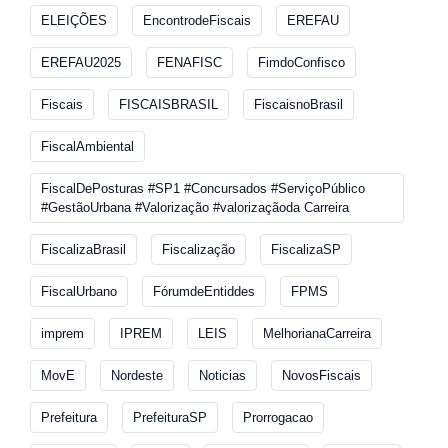
ELEIÇÕES
EncontrodeFiscais
EREFAU
EREFAU2025
FENAFISC
FimdoConfisco
Fiscais
FISCAISBRASIL
FiscaisnoBrasil
FiscalAmbiental
FiscalDePosturas #SP1 #Concursados #ServiçoPúblico
#GestãoUrbana #Valorização #valorizaçãoda Carreira
FiscalizaBrasil
Fiscalização
FiscalizaSP
FiscalUrbano
FórumdeEntiddes
FPMS
imprem
IPREM
LEIS
MelhorianaCarreira
MovE
Nordeste
Noticias
NovosFiscais
Prefeitura
PrefeituraSP
Prorrogacao