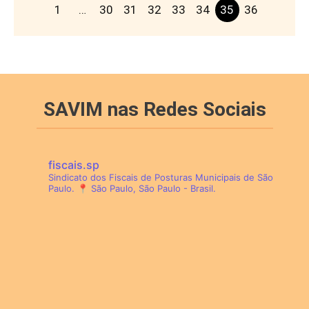
1
…
30
31
32
33
34
35
36
SAVIM nas Redes Sociais
fiscais.sp
Sindicato dos Fiscais de Posturas Municipais de São
Paulo.
📍 São Paulo, São Paulo - Brasil.