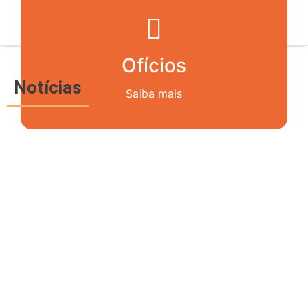
Saiba mais
Ofícios
Notícias
Saiba mais
PORTARIA 76/SMG.G/2008
07/11/2011
LEI Nº 15.364, DE 25 DE MARÇO
DE 2011
25/03/2011
PORTARIA 51/10 – SES