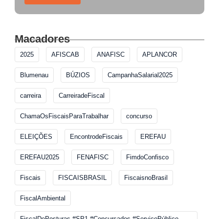
Macadores
2025
AFISCAB
ANAFISC
APLANCOR
Blumenau
BÚZIOS
CampanhaSalarial2025
carreira
CarreiradeFiscal
ChamaOsFiscaisParaTrabalhar
concurso
ELEIÇÕES
EncontrodeFiscais
EREFAU
EREFAU2025
FENAFISC
FimdoConfisco
Fiscais
FISCAISBRASIL
FiscaisnoBrasil
FiscalAmbiental
FiscalDePosturas #SP1 #Concursados #ServiçoPúblico