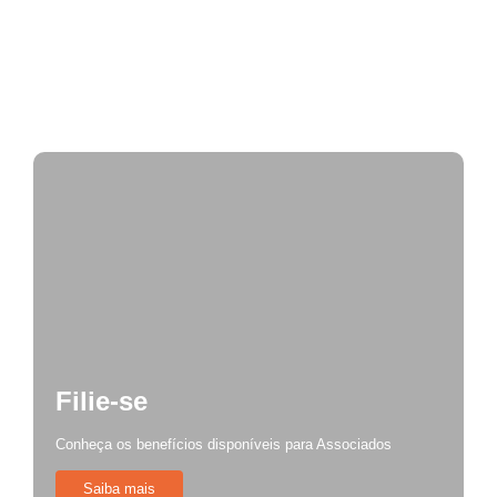
FISCAL DE POSTURAS NA POLÍTICA:
DESAFIOS, FISCALIZAÇÃO E ELEIÇÕES 2026!
Fiscalização de mesas e cadeiras
Filie-se
Conheça os benefícios disponíveis para Associados
Saiba mais