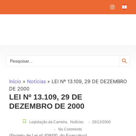
Search
Search
for:
Início
»
Notícias
»
LEI Nº 13.109, 29 DE DEZEMBRO
DE 2000
LEI Nº 13.109, 29 DE
DEZEMBRO DE 2000
-
Legislação da Carreira
,
Notícias
29/12/2000
-
No Comments
(Projeto de Lei nº 408/00, do Executivo)