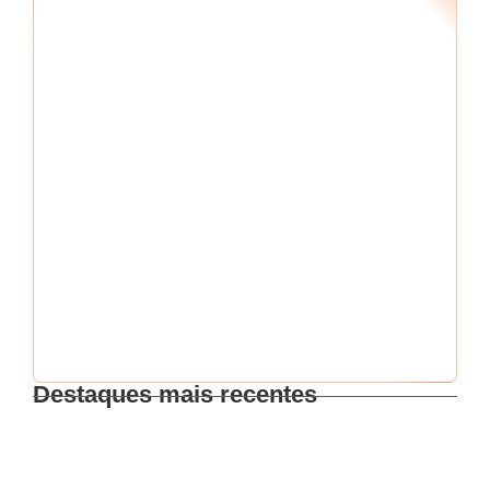
Seu RF
*
Senha
*
Me mantenha conectado
Esqueci minha senha
Destaques mais recentes
Intensificação nas ações de fiscalização