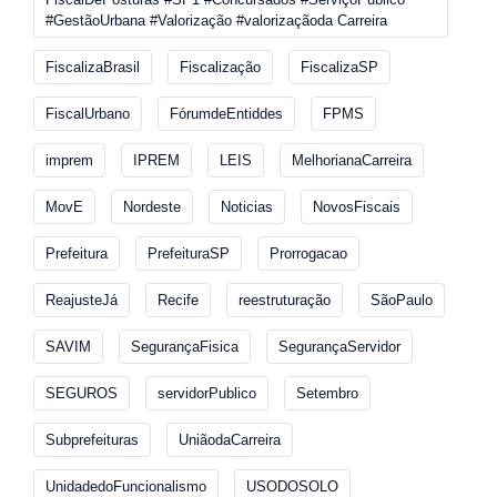
#GestãoUrbana #Valorização #valorizaçãoda Carreira
FiscalizaBrasil
Fiscalização
FiscalizaSP
FiscalUrbano
FórumdeEntiddes
FPMS
imprem
IPREM
LEIS
MelhorianaCarreira
MovE
Nordeste
Noticias
NovosFiscais
Prefeitura
PrefeituraSP
Prorrogacao
ReajusteJá
Recife
reestruturação
SãoPaulo
SAVIM
SegurançaFisica
SegurançaServidor
SEGUROS
servidorPublico
Setembro
Subprefeituras
UniãodaCarreira
UnidadedoFuncionalismo
USODOSOLO