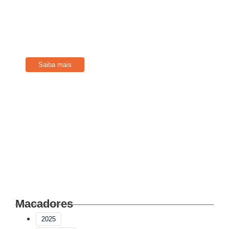
Filie-se
Conheça os benefícios disponíveis para Associados
Saiba mais
Macadores
2025