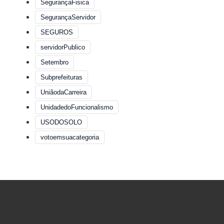
SegurançaFisica
SegurançaServidor
SEGUROS
servidorPublico
Setembro
Subprefeituras
UniãodaCarreira
UnidadedoFuncionalismo
USODOSOLO
votoemsuacategoria