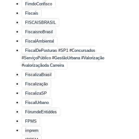
FimdoConfisco
Fiscais
FISCAISBRASIL
FiscaisnoBrasil
FiscalAmbiental
FiscalDePosturas #SP1 #Concursados
#ServiçoPúblico #GestãoUrbana #Valorização
#valorizaçãoda Carreira
FiscalizaBrasil
Fiscalização
FiscalizaSP
FiscalUrbano
FórumdeEntiddes
FPMS
imprem