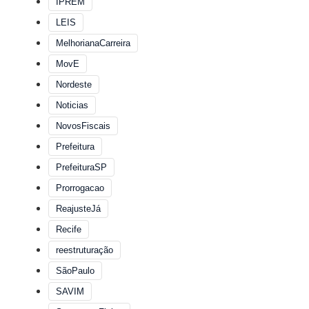
IPREM
LEIS
MelhorianaCarreira
MovE
Nordeste
Noticias
NovosFiscais
Prefeitura
PrefeituraSP
Prorrogacao
ReajusteJá
Recife
reestruturação
SãoPaulo
SAVIM