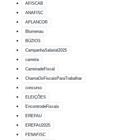
AFISCAB
ANAFISC
APLANCOR
Blumenau
BÚZIOS
CampanhaSalarial2025
carreira
CarreiradeFiscal
ChamaOsFiscaisParaTrabalhar
concurso
ELEIÇÕES
EncontrodeFiscais
EREFAU
EREFAU2025
FENAFISC