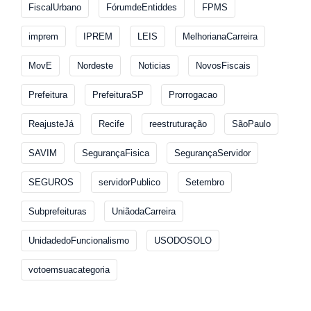
FiscalUrbano
FórumdeEntiddes
FPMS
imprem
IPREM
LEIS
MelhorianaCarreira
MovE
Nordeste
Noticias
NovosFiscais
Prefeitura
PrefeituraSP
Prorrogacao
ReajusteJá
Recife
reestruturação
SãoPaulo
SAVIM
SegurançaFisica
SegurançaServidor
SEGUROS
servidorPublico
Setembro
Subprefeituras
UniãodaCarreira
UnidadedoFuncionalismo
USODOSOLO
votoemsuacategoria