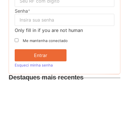
Senha
*
Only fill in if you are not human
Me mantenha conectado
Esqueci minha senha
Destaques mais recentes
⚠️ ALERTA DE GOLPE! ⚠️
Intensificação nas ações de fiscalização
FISCAL DE POSTURAS NA POLÍTICA: