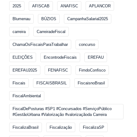
2025
AFISCAB
ANAFISC
APLANCOR
Blumenau
BÚZIOS
CampanhaSalarial2025
carreira
CarreiradeFiscal
ChamaOsFiscaisParaTrabalhar
concurso
ELEIÇÕES
EncontrodeFiscais
EREFAU
EREFAU2025
FENAFISC
FimdoConfisco
Fiscais
FISCAISBRASIL
FiscaisnoBrasil
FiscalAmbiental
FiscalDePosturas #SP1 #Concursados #ServiçoPúblico
#GestãoUrbana #Valorização #valorizaçãoda Carreira
FiscalizaBrasil
Fiscalização
FiscalizaSP