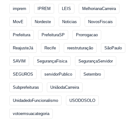
imprem
IPREM
LEIS
MelhorianaCarreira
MovE
Nordeste
Noticias
NovosFiscais
Prefeitura
PrefeituraSP
Prorrogacao
ReajusteJá
Recife
reestruturação
SãoPaulo
SAVIM
SegurançaFisica
SegurançaServidor
SEGUROS
servidorPublico
Setembro
Subprefeituras
UniãodaCarreira
UnidadedoFuncionalismo
USODOSOLO
votoemsuacategoria