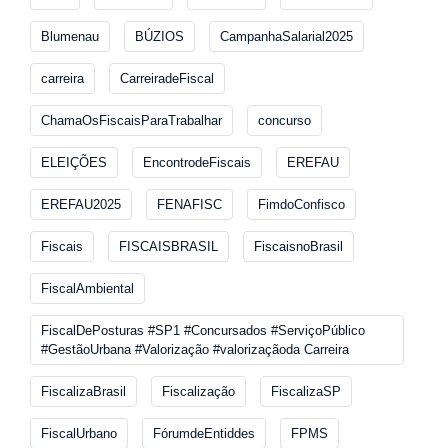
Blumenau
BÚZIOS
CampanhaSalarial2025
carreira
CarreiradeFiscal
ChamaOsFiscaisParaTrabalhar
concurso
ELEIÇÕES
EncontrodeFiscais
EREFAU
EREFAU2025
FENAFISC
FimdoConfisco
Fiscais
FISCAISBRASIL
FiscaisnoBrasil
FiscalAmbiental
FiscalDePosturas #SP1 #Concursados #ServiçoPúblico
#GestãoUrbana #Valorização #valorizaçãoda Carreira
FiscalizaBrasil
Fiscalização
FiscalizaSP
FiscalUrbano
FórumdeEntiddes
FPMS