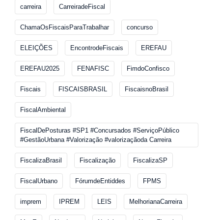
carreira
CarreiradeFiscal
ChamaOsFiscaisParaTrabalhar
concurso
ELEIÇÕES
EncontrodeFiscais
EREFAU
EREFAU2025
FENAFISC
FimdoConfisco
Fiscais
FISCAISBRASIL
FiscaisnoBrasil
FiscalAmbiental
FiscalDePosturas #SP1 #Concursados #ServiçoPúblico
#GestãoUrbana #Valorização #valorizaçãoda Carreira
FiscalizaBrasil
Fiscalização
FiscalizaSP
FiscalUrbano
FórumdeEntiddes
FPMS
imprem
IPREM
LEIS
MelhorianaCarreira