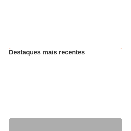
Esqueci minha senha
Destaques mais recentes
Intensificação nas ações de fiscalização
FISCAL DE POSTURAS NA POLÍTICA:
DESAFIOS, FISCALIZAÇÃO E ELEIÇÕES 2026!
Fiscalização de mesas e cadeiras