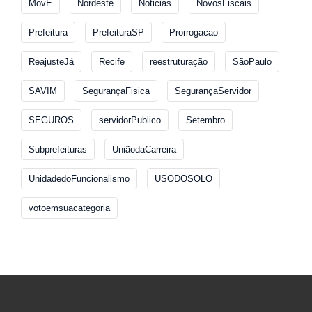
MovE
Nordeste
Noticias
NovosFiscais
Prefeitura
PrefeituraSP
Prorrogacao
ReajusteJá
Recife
reestruturação
SãoPaulo
SAVIM
SegurançaFisica
SegurançaServidor
SEGUROS
servidorPublico
Setembro
Subprefeituras
UniãodaCarreira
UnidadedoFuncionalismo
USODOSOLO
votoemsuacategoria