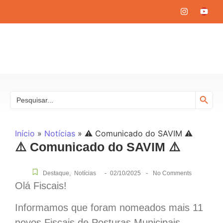
Search
Search
for:
Início
»
Notícias
»
⚠️ Comunicado do SAVIM ⚠️
⚠️ Comunicado do SAVIM ⚠️
-
-
Destaque
,
Notícias
02/10/2025
No Comments
Olá Fiscais!
Informamos que foram nomeados mais 11
novos Fiscais de Posturas Municipais