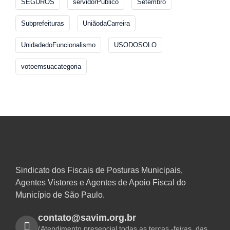
SEGUROS
servidorPublico
Setembro
Subprefeituras
UniãodaCarreira
UnidadedoFuncionalismo
USODOSOLO
votoemsuacategoria
Sindicato dos Fiscais de Posturas Municipais,
Agentes Vistores e Agentes de Apoio Fiscal do
Município de São Paulo.
contato@savim.org.br
(Atendimento presencial todas as terças -feiras, das