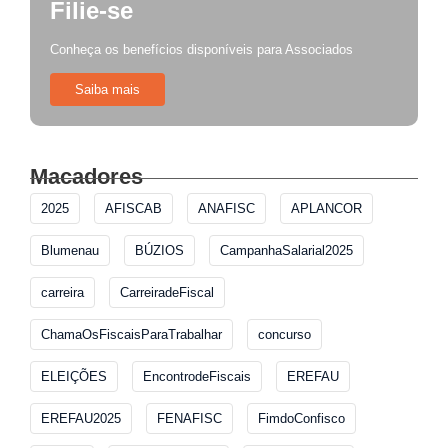
Filie-se
Conheça os benefícios disponíveis para Associados
Saiba mais
Macadores
2025
AFISCAB
ANAFISC
APLANCOR
Blumenau
BÚZIOS
CampanhaSalarial2025
carreira
CarreiradeFiscal
ChamaOsFiscaisParaTrabalhar
concurso
ELEIÇÕES
EncontrodeFiscais
EREFAU
EREFAU2025
FENAFISC
FimdoConfisco