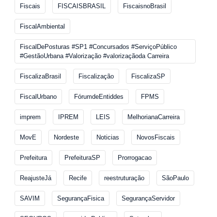
Fiscais
FISCAISBRASIL
FiscaisnoBrasil
FiscalAmbiental
FiscalDePosturas #SP1 #Concursados #ServiçoPúblico
#GestãoUrbana #Valorização #valorizaçãoda Carreira
FiscalizaBrasil
Fiscalização
FiscalizaSP
FiscalUrbano
FórumdeEntiddes
FPMS
imprem
IPREM
LEIS
MelhorianaCarreira
MovE
Nordeste
Noticias
NovosFiscais
Prefeitura
PrefeituraSP
Prorrogacao
ReajusteJá
Recife
reestruturação
SãoPaulo
SAVIM
SegurançaFisica
SegurançaServidor