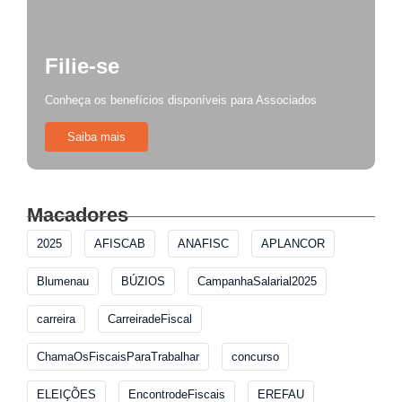
Filie-se
Conheça os benefícios disponíveis para Associados
Saiba mais
Macadores
2025
AFISCAB
ANAFISC
APLANCOR
Blumenau
BÚZIOS
CampanhaSalarial2025
carreira
CarreiradeFiscal
ChamaOsFiscaisParaTrabalhar
concurso
ELEIÇÕES
EncontrodeFiscais
EREFAU