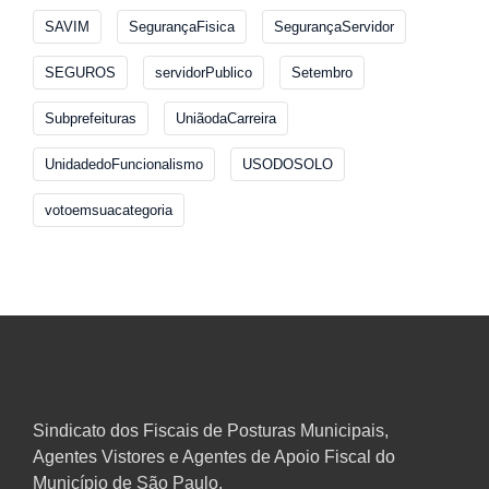
SAVIM
SegurançaFisica
SegurançaServidor
SEGUROS
servidorPublico
Setembro
Subprefeituras
UniãodaCarreira
UnidadedoFuncionalismo
USODOSOLO
votoemsuacategoria
Sindicato dos Fiscais de Posturas Municipais,
Agentes Vistores e Agentes de Apoio Fiscal do
Município de São Paulo.