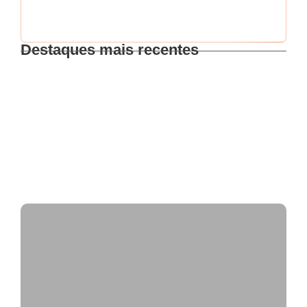
Destaques mais recentes
⚠️ ALERTA DE GOLPE! ⚠️
Intensificação nas ações de fiscalização
FISCAL DE POSTURAS NA POLÍTICA:
DESAFIOS, FISCALIZAÇÃO E ELEIÇÕES 2026!