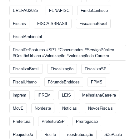
EREFAU2025
FENAFISC
FimdoConfisco
Fiscais
FISCAISBRASIL
FiscaisnoBrasil
FiscalAmbiental
FiscalDePosturas #SP1 #Concursados #ServiçoPúblico
#GestãoUrbana #Valorização #valorizaçãoda Carreira
FiscalizaBrasil
Fiscalização
FiscalizaSP
FiscalUrbano
FórumdeEntiddes
FPMS
imprem
IPREM
LEIS
MelhorianaCarreira
MovE
Nordeste
Noticias
NovosFiscais
Prefeitura
PrefeituraSP
Prorrogacao
ReajusteJá
Recife
reestruturação
SãoPaulo