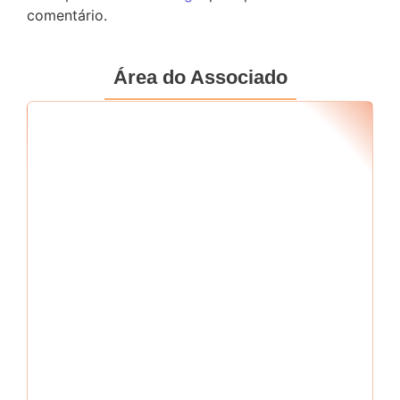
comentário.
Área do Associado
Seu RF
*
Senha
*
Me mantenha conectado
Esqueci minha senha