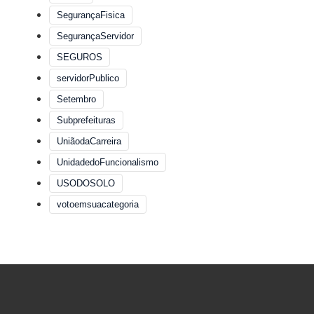
SegurançaFisica
SegurançaServidor
SEGUROS
servidorPublico
Setembro
Subprefeituras
UniãodaCarreira
UnidadedoFuncionalismo
USODOSOLO
votoemsuacategoria