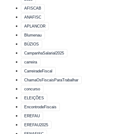
AFISCAB
ANAFISC
APLANCOR
Blumenau
BÚZIOS
CampanhaSalarial2025
carreira
CarreiradeFiscal
ChamaOsFiscaisParaTrabalhar
concurso
ELEIÇÕES
EncontrodeFiscais
EREFAU
EREFAU2025
FENAFISC