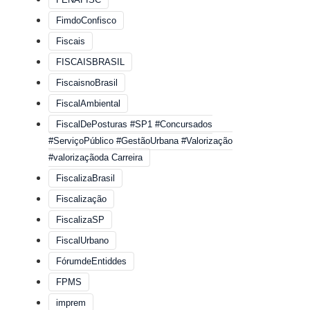
FimdoConfisco
Fiscais
FISCAISBRASIL
FiscaisnoBrasil
FiscalAmbiental
FiscalDePosturas #SP1 #Concursados
#ServiçoPúblico #GestãoUrbana #Valorização
#valorizaçãoda Carreira
FiscalizaBrasil
Fiscalização
FiscalizaSP
FiscalUrbano
FórumdeEntiddes
FPMS
imprem