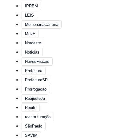
IPREM
LEIS
MelhorianaCarreira
MovE
Nordeste
Noticias
NovosFiscais
Prefeitura
PrefeituraSP
Prorrogacao
ReajusteJá
Recife
reestruturação
SãoPaulo
SAVIM