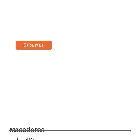
Filie-se
Conheça os benefícios disponíveis para Associados
Saiba mais
Macadores
2025