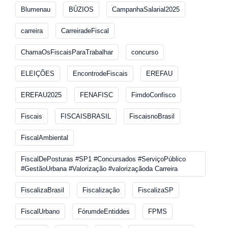
Blumenau
BÚZIOS
CampanhaSalarial2025
carreira
CarreiradeFiscal
ChamaOsFiscaisParaTrabalhar
concurso
ELEIÇÕES
EncontrodeFiscais
EREFAU
EREFAU2025
FENAFISC
FimdoConfisco
Fiscais
FISCAISBRASIL
FiscaisnoBrasil
FiscalAmbiental
FiscalDePosturas #SP1 #Concursados #ServiçoPúblico
#GestãoUrbana #Valorização #valorizaçãoda Carreira
FiscalizaBrasil
Fiscalização
FiscalizaSP
FiscalUrbano
FórumdeEntiddes
FPMS