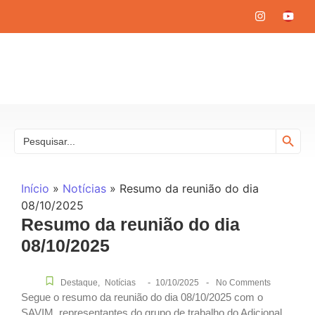
Search
Search
for:
Início
»
Notícias
»
Resumo da reunião do dia
08/10/2025
Resumo da reunião do dia
08/10/2025
-
-
Destaque
,
Notícias
10/10/2025
No Comments
Segue o resumo da reunião do dia 08/10/2025 com o
SAVIM, representantes do grupo de trabalho do Adicional