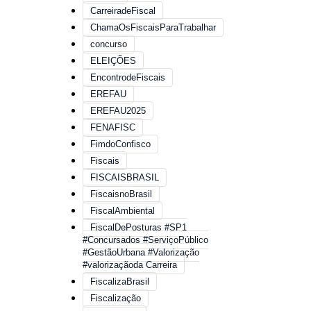
CarreiradeFiscal
ChamaOsFiscaisParaTrabalhar
concurso
ELEIÇÕES
EncontrodeFiscais
EREFAU
EREFAU2025
FENAFISC
FimdoConfisco
Fiscais
FISCAISBRASIL
FiscaisnoBrasil
FiscalAmbiental
FiscalDePosturas #SP1
#Concursados #ServiçoPúblico
#GestãoUrbana #Valorização
#valorizaçãoda Carreira
FiscalizaBrasil
Fiscalização