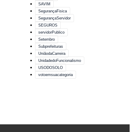
SAVIM
SegurançaFisica
SegurançaServidor
SEGUROS
servidorPublico
Setembro
Subprefeituras
UniãodaCarreira
UnidadedoFuncionalismo
USODOSOLO
votoemsuacategoria