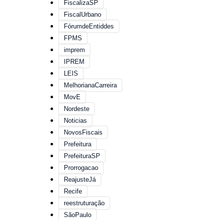
FiscalizaSP
FiscalUrbano
FórumdeEntiddes
FPMS
imprem
IPREM
LEIS
MelhorianaCarreira
MovE
Nordeste
Noticias
NovosFiscais
Prefeitura
PrefeituraSP
Prorrogacao
ReajusteJá
Recife
reestruturação
SãoPaulo