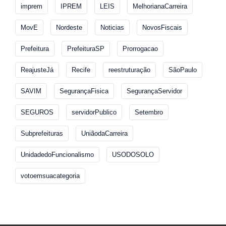
imprem
IPREM
LEIS
MelhorianaCarreira
MovE
Nordeste
Noticias
NovosFiscais
Prefeitura
PrefeituraSP
Prorrogacao
ReajusteJá
Recife
reestruturação
SãoPaulo
SAVIM
SegurançaFisica
SegurançaServidor
SEGUROS
servidorPublico
Setembro
Subprefeituras
UniãodaCarreira
UnidadedoFuncionalismo
USODOSOLO
votoemsuacategoria