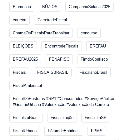
Blumenau
BÚZIOS
CampanhaSalarial2025
carreira
CarreiradeFiscal
ChamaOsFiscaisParaTrabalhar
concurso
ELEIÇÕES
EncontrodeFiscais
EREFAU
EREFAU2025
FENAFISC
FimdoConfisco
Fiscais
FISCAISBRASIL
FiscaisnoBrasil
FiscalAmbiental
FiscalDePosturas #SP1 #Concursados #ServiçoPúblico
#GestãoUrbana #Valorização #valorizaçãoda Carreira
FiscalizaBrasil
Fiscalização
FiscalizaSP
FiscalUrbano
FórumdeEntiddes
FPMS