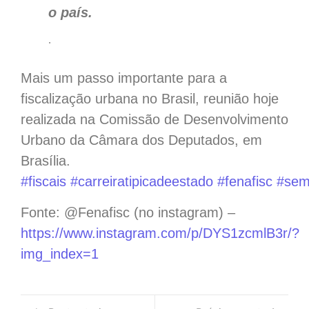
o país.
.
Mais um passo importante para a
fiscalização urbana no Brasil, reunião hoje
realizada na Comissão de Desenvolvimento
Urbano da Câmara dos Deputados, em
Brasília.
#fiscais
#carreiratipicadeestado
#fenafisc
#sem
Fonte: @Fenafisc (no instagram) –
https://www.instagram.com/p/DYS1zcmlB3r/?
img_index=1