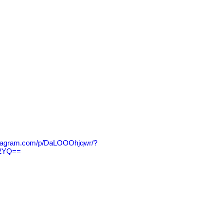
stagram.com/p/DaLOOOhjqwr/?
Q2YQ==