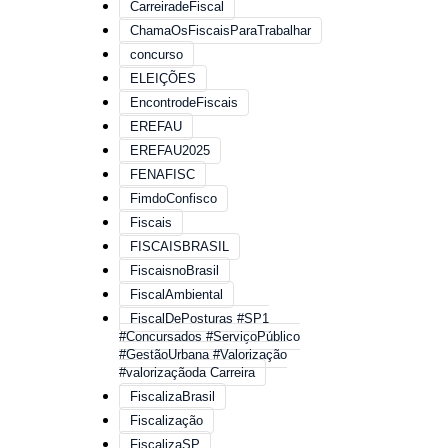
CarreiradeFiscal
ChamaOsFiscaisParaTrabalhar
concurso
ELEIÇÕES
EncontrodeFiscais
EREFAU
EREFAU2025
FENAFISC
FimdoConfisco
Fiscais
FISCAISBRASIL
FiscaisnoBrasil
FiscalAmbiental
FiscalDePosturas #SP1
#Concursados #ServiçoPúblico
#GestãoUrbana #Valorização
#valorizaçãoda Carreira
FiscalizaBrasil
Fiscalização
FiscalizaSP