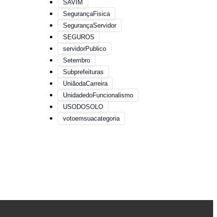
SAVIM
SegurançaFisica
SegurançaServidor
SEGUROS
servidorPublico
Setembro
Subprefeituras
UniãodaCarreira
UnidadedoFuncionalismo
USODOSOLO
votoemsuacategoria