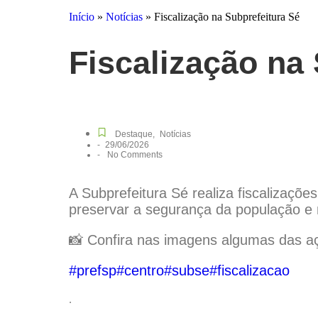
Início
»
Notícias
»
Fiscalização na Subprefeitura Sé
Fiscalização na
Destaque
,
Notícias
-
29/06/2026
-
No Comments
A Subprefeitura Sé realiza fiscalizaçõ
preservar a segurança da população e
📸 Confira nas imagens algumas das aç
#prefsp
#centro
#subse
#fiscalizacao
.