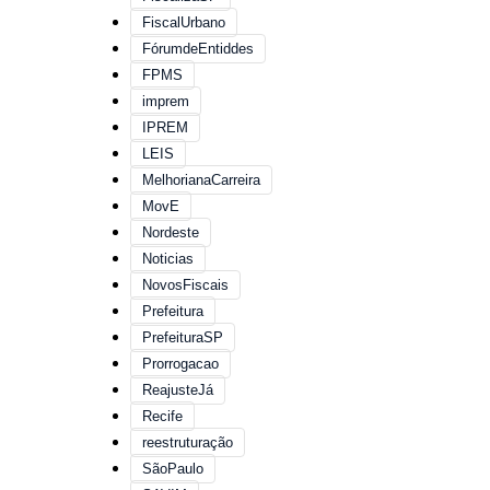
FiscalUrbano
FórumdeEntiddes
FPMS
imprem
IPREM
LEIS
MelhorianaCarreira
MovE
Nordeste
Noticias
NovosFiscais
Prefeitura
PrefeituraSP
Prorrogacao
ReajusteJá
Recife
reestruturação
SãoPaulo