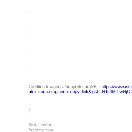
.
.
.
.
Créditos Imagens: SubprefeituraSÉ –
https://www.in
utm_source=ig_web_copy_link&igsh=NTc4MTIwNj
Post anterior
Próximo post