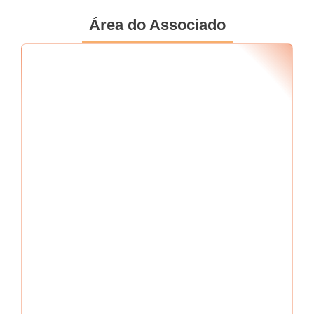
Área do Associado
Seu RF
*
Senha
*
Me mantenha conectado
Esqueci minha senha