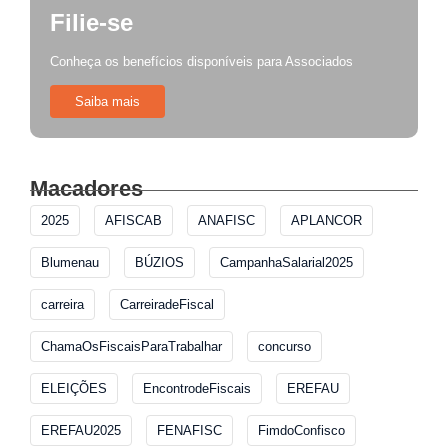
Filie-se
Conheça os benefícios disponíveis para Associados
Saiba mais
Macadores
2025
AFISCAB
ANAFISC
APLANCOR
Blumenau
BÚZIOS
CampanhaSalarial2025
carreira
CarreiradeFiscal
ChamaOsFiscaisParaTrabalhar
concurso
ELEIÇÕES
EncontrodeFiscais
EREFAU
EREFAU2025
FENAFISC
FimdoConfisco