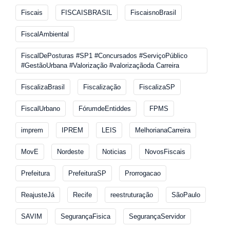
Fiscais
FISCAISBRASIL
FiscaisnoBrasil
FiscalAmbiental
FiscalDePosturas #SP1 #Concursados #ServiçoPúblico
#GestãoUrbana #Valorização #valorizaçãoda Carreira
FiscalizaBrasil
Fiscalização
FiscalizaSP
FiscalUrbano
FórumdeEntiddes
FPMS
imprem
IPREM
LEIS
MelhorianaCarreira
MovE
Nordeste
Noticias
NovosFiscais
Prefeitura
PrefeituraSP
Prorrogacao
ReajusteJá
Recife
reestruturação
SãoPaulo
SAVIM
SegurançaFisica
SegurançaServidor