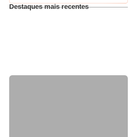
Destaques mais recentes
Intensificação nas ações de fiscalização
FISCAL DE POSTURAS NA POLÍTICA:
DESAFIOS, FISCALIZAÇÃO E ELEIÇÕES 2026!
Fiscalização de mesas e cadeiras