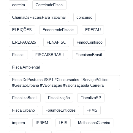
carreira
CarreiradeFiscal
ChamaOsFiscaisParaTrabalhar
concurso
ELEIÇÕES
EncontrodeFiscais
EREFAU
EREFAU2025
FENAFISC
FimdoConfisco
Fiscais
FISCAISBRASIL
FiscaisnoBrasil
FiscalAmbiental
FiscalDePosturas #SP1 #Concursados #ServiçoPúblico
#GestãoUrbana #Valorização #valorizaçãoda Carreira
FiscalizaBrasil
Fiscalização
FiscalizaSP
FiscalUrbano
FórumdeEntiddes
FPMS
imprem
IPREM
LEIS
MelhorianaCarreira