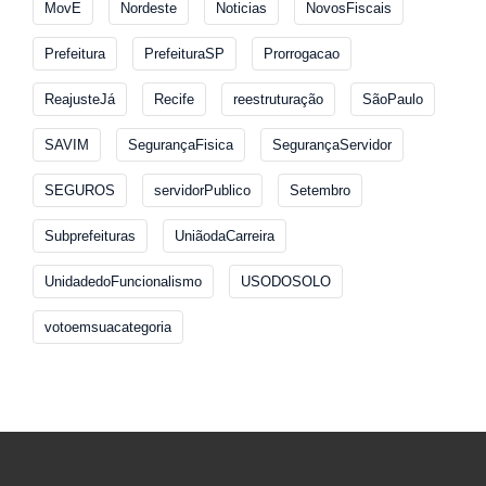
MovE
Nordeste
Noticias
NovosFiscais
Prefeitura
PrefeituraSP
Prorrogacao
ReajusteJá
Recife
reestruturação
SãoPaulo
SAVIM
SegurançaFisica
SegurançaServidor
SEGUROS
servidorPublico
Setembro
Subprefeituras
UniãodaCarreira
UnidadedoFuncionalismo
USODOSOLO
votoemsuacategoria