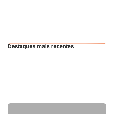
Esqueci minha senha
Destaques mais recentes
Intensificação nas ações de fiscalização
FISCAL DE POSTURAS NA POLÍTICA:
DESAFIOS, FISCALIZAÇÃO E ELEIÇÕES 2026!
Fiscalização de mesas e cadeiras