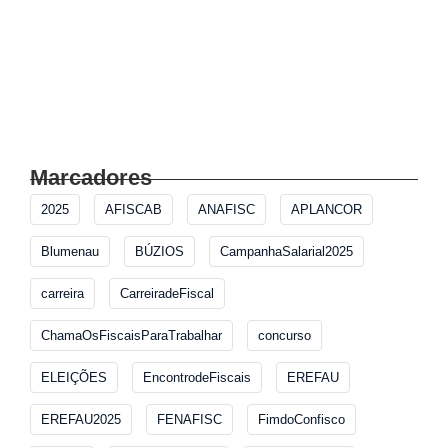
⚠️ ALERTA DE GOLPE! ⚠️
Intensificação nas ações de fiscalização
FISCAL DE POSTURAS NA POLÍTICA:
DESAFIOS, FISCALIZAÇÃO E ELEIÇÕES 2026!
Marcadores
2025
AFISCAB
ANAFISC
APLANCOR
Blumenau
BÚZIOS
CampanhaSalarial2025
carreira
CarreiradeFiscal
ChamaOsFiscaisParaTrabalhar
concurso
ELEIÇÕES
EncontrodeFiscais
EREFAU
EREFAU2025
FENAFISC
FimdoConfisco