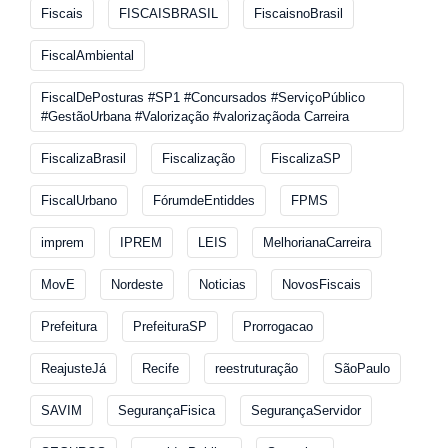
Fiscais
FISCAISBRASIL
FiscaisnoBrasil
FiscalAmbiental
FiscalDePosturas #SP1 #Concursados #ServiçoPúblico
#GestãoUrbana #Valorização #valorizaçãoda Carreira
FiscalizaBrasil
Fiscalização
FiscalizaSP
FiscalUrbano
FórumdeEntiddes
FPMS
imprem
IPREM
LEIS
MelhorianaCarreira
MovE
Nordeste
Noticias
NovosFiscais
Prefeitura
PrefeituraSP
Prorrogacao
ReajusteJá
Recife
reestruturação
SãoPaulo
SAVIM
SegurançaFisica
SegurançaServidor