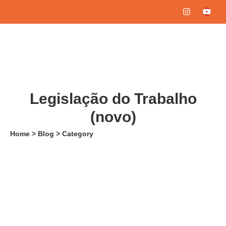
Legislação do Trabalho
(novo)
Home > Blog > Category
14/05/2026
-
No Comments
SAVIM ADM
-
LEI Nº 18.463, DE 13 DE MAIO DE 2026
Leia mais
09/03/2025
-
No Comments
SAVIM ADM
-