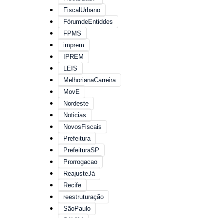
FiscalUrbano
FórumdeEntiddes
FPMS
imprem
IPREM
LEIS
MelhorianaCarreira
MovE
Nordeste
Noticias
NovosFiscais
Prefeitura
PrefeituraSP
Prorrogacao
ReajusteJá
Recife
reestruturação
SãoPaulo