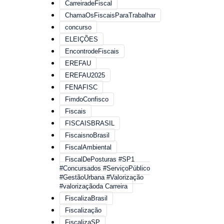
CarreiradeFiscal
ChamaOsFiscaisParaTrabalhar
concurso
ELEIÇÕES
EncontrodeFiscais
EREFAU
EREFAU2025
FENAFISC
FimdoConfisco
Fiscais
FISCAISBRASIL
FiscaisnoBrasil
FiscalAmbiental
FiscalDePosturas #SP1
#Concursados #ServiçoPúblico
#GestãoUrbana #Valorização
#valorizaçãoda Carreira
FiscalizaBrasil
Fiscalização
FiscalizaSP