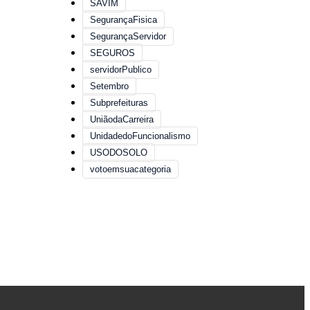
SAVIM
SegurançaFisica
SegurançaServidor
SEGUROS
servidorPublico
Setembro
Subprefeituras
UniãodaCarreira
UnidadedoFuncionalismo
USODOSOLO
votoemsuacategoria