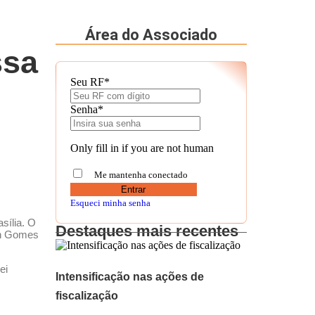
Área do Associado
ssa
Seu RF
*
Senha
*
Only fill in if you are not human
Me mantenha conectado
Esqueci minha senha
sília. O
Destaques mais recentes
on Gomes
ei
Intensificação nas ações de
fiscalização