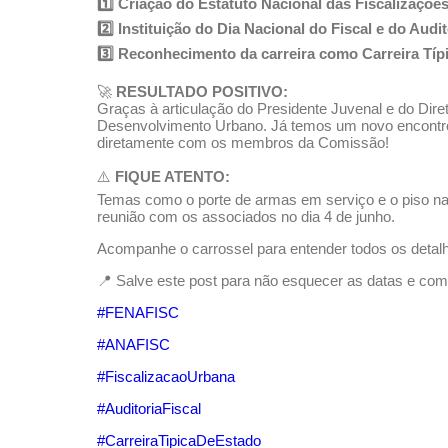
1️⃣ Criação do Estatuto Nacional das Fiscalizaçõe
2️⃣ Instituição do Dia Nacional do Fiscal e do Audi
3️⃣ Reconhecimento da carreira como Carreira Típ
🚀
RESULTADO POSITIVO:
Graças à articulação do Presidente Juvenal e do Di
Desenvolvimento Urbano. Já temos um novo encontro
diretamente com os membros da Comissão!
⚠️
FIQUE ATENTO:
Temas como o porte de armas em serviço e o piso nac
reunião com os associados no dia 4 de junho.
Acompanhe o carrossel para entender todos os detalh
📍 Salve este post para não esquecer as datas e com
#FENAFISC
#ANAFISC
#FiscalizacaoUrbana
#AuditoriaFiscal
#CarreiraTipicaDeEstado