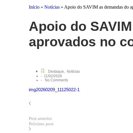
Início
»
Notícias
»
Apoio do SAVIM as demandas do ap
Apoio do SAVIM
aprovados no c
Destaque
,
Notícias
-
11/02/2026
-
No Comments
img20260209_11125022-1
Post anterior
Próximo post