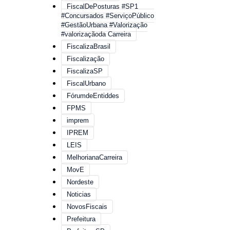
FiscalDePosturas #SP1
#Concursados #ServiçoPúblico
#GestãoUrbana #Valorização
#valorizaçãoda Carreira
FiscalizaBrasil
Fiscalização
FiscalizaSP
FiscalUrbano
FórumdeEntiddes
FPMS
imprem
IPREM
LEIS
MelhorianaCarreira
MovE
Nordeste
Noticias
NovosFiscais
Prefeitura