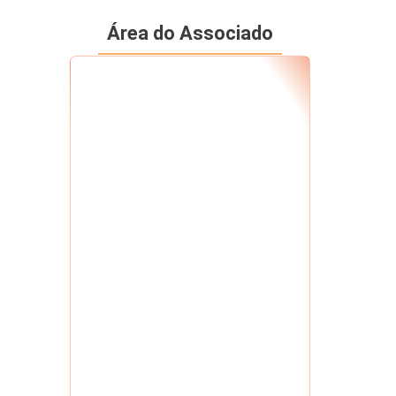
Área do Associado
Seu RF
*
Senha
*
Me mantenha conectado
Esqueci minha senha