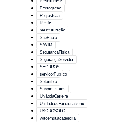
PrefeituraSP
Prorrogacao
ReajusteJá
Recife
reestruturação
SãoPaulo
SAVIM
SegurançaFisica
SegurançaServidor
SEGUROS
servidorPublico
Setembro
Subprefeituras
UniãodaCarreira
UnidadedoFuncionalismo
USODOSOLO
votoemsuacategoria