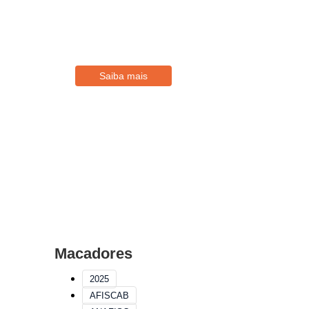
Filie-se
Conheça os benefícios disponíveis
para Associados
Saiba mais
Macadores
2025
AFISCAB