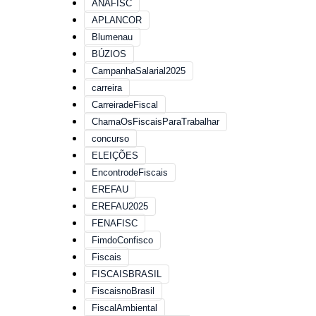
ANAFISC
APLANCOR
Blumenau
BÚZIOS
CampanhaSalarial2025
carreira
CarreiradeFiscal
ChamaOsFiscaisParaTrabalhar
concurso
ELEIÇÕES
EncontrodeFiscais
EREFAU
EREFAU2025
FENAFISC
FimdoConfisco
Fiscais
FISCAISBRASIL
FiscaisnoBrasil
FiscalAmbiental