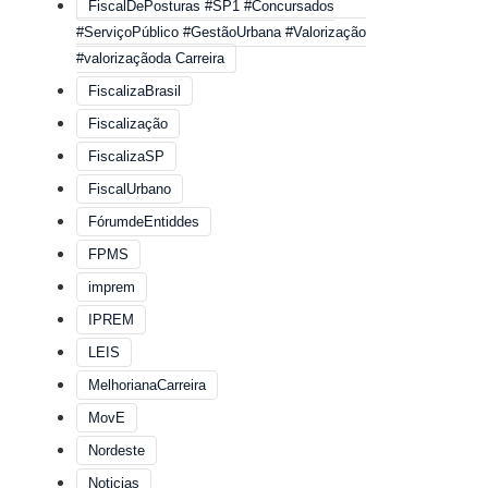
FiscalDePosturas #SP1 #Concursados
#ServiçoPúblico #GestãoUrbana #Valorização
#valorizaçãoda Carreira
FiscalizaBrasil
Fiscalização
FiscalizaSP
FiscalUrbano
FórumdeEntiddes
FPMS
imprem
IPREM
LEIS
MelhorianaCarreira
MovE
Nordeste
Noticias