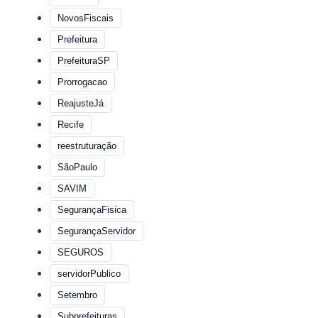
NovosFiscais
Prefeitura
PrefeituraSP
Prorrogacao
ReajusteJá
Recife
reestruturação
SãoPaulo
SAVIM
SegurançaFisica
SegurançaServidor
SEGUROS
servidorPublico
Setembro
Subprefeituras