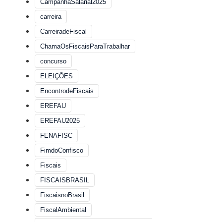
CampanhaSalarial2025
carreira
CarreiradeFiscal
ChamaOsFiscaisParaTrabalhar
concurso
ELEIÇÕES
EncontrodeFiscais
EREFAU
EREFAU2025
FENAFISC
FimdoConfisco
Fiscais
FISCAISBRASIL
FiscaisnoBrasil
FiscalAmbiental