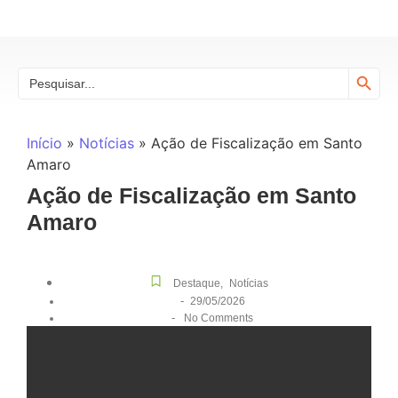
Search
Search
for:
Início
»
Notícias
»
Ação de Fiscalização em Santo
Amaro
Ação de Fiscalização em Santo
Amaro
Destaque
,
Notícias
-
29/05/2026
-
No Comments